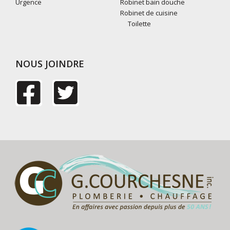
Urgence
Robinet bain douche
Robinet de cuisine
Toilette
NOUS JOINDRE
F
T
a
w
c
i
e
t
b
t
o
e