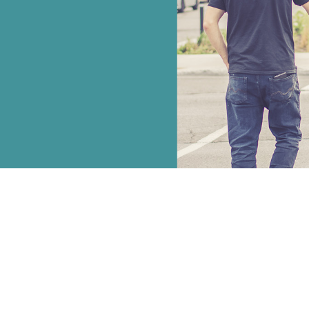
Merci
!
Nous allons vous
contacter d'ici peu
!